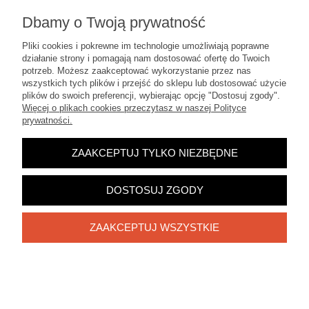
Dbamy o Twoją prywatność
Pliki cookies i pokrewne im technologie umożliwiają poprawne
działanie strony i pomagają nam dostosować ofertę do Twoich
potrzeb. Możesz zaakceptować wykorzystanie przez nas
wszystkich tych plików i przejść do sklepu lub dostosować użycie
plików do swoich preferencji, wybierając opcję "Dostosuj zgody".
TULIPANY LIMONKA RÓŻE (1040.5) KOMPOZYCJA
Więcej o plikach cookies przeczytasz w naszej Polityce
STROIK NA CMENTARZ GRÓB
prywatności.
165,00 zł
ZAAKCEPTUJ TYLKO NIEZBĘDNE
DO KOSZYKA
DOSTOSUJ ZGODY
ZAAKCEPTUJ WSZYSTKIE